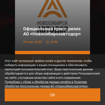
Официальный пресс-релиз
АО «Новосибирскавтодор»
20 мая, 2025
2146
ЕЩЕ НОВОСТИ
Этот сайт использует файлы cookie и другие технологии, чтобы
собирать информацию о ваших посещениях и обеспечивать
наилучший пользовательский опыт. Ваши персональные данные
обрабатываются для сбора информации о действиях Пользователей
© 2026 Группа компаний «Новосибирскавтодор»
на сайте, улучшения качества сайта и его содержания.
8 (800) 200-05-06
Подробнее о сборе и обработке данных читайте в Политике
обработки персональных данных АО «Новосибирскавтодор».
Политика обработки ПД
ОК
Вход для сотрудников