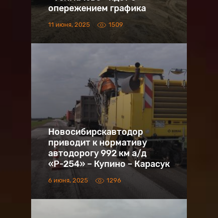
опережением графика
11 июня, 2025
1509
Новосибирскавтодор
приводит к нормативу
автодорогу 992 км а/д
«Р-254» – Купино – Карасук
6 июня, 2025
1296