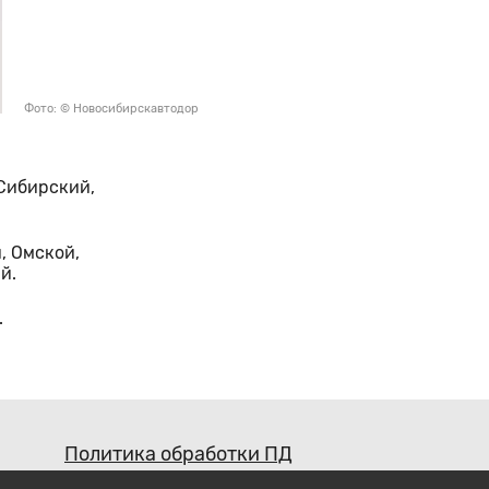
Фото: © Новосибирскавтодор
Сибирский,
, Омской,
й.
.
Политика обработки ПД