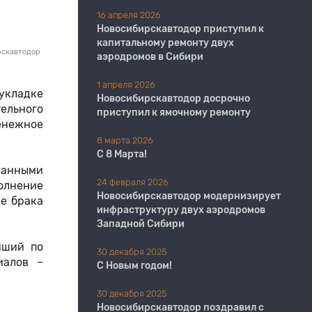
16 апреля 2026
Новосибирскавтодор приступил к
капитальному ремонту двух
рскавтодор
аэродромов в Сибири
1 апреля 2026
укладке
Новосибирскавтодор досрочно
ельного
приступил к ямочному ремонту
денежное
8 марта 2026
С 8 Марта!
ванными
24 февраля 2026
олнение
Новосибирскавтодор модернизирует
е брака
инфраструктуру двух аэродромов
Западной Сибири
чший по
30 декабря 2025
иалов –
С Новым годом!
30 декабря 2025
Новосибирскавтодор поздравил с