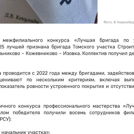
Фото: © Новосиби
 межфилиального конкурса «Лучшая бригада по 
25 лучшей признана бригада Томского участка Строит
льниково – Кожевниково – Изовка. Коллектив получил 
а проводится с 2022 года между бригадами, задейство
ценивают по нескольким критериям, включая вып
оказатель ровности устроенного покрытия и отсутстви
дичного конкурса профессионального мастерства «Лу
лом победителя получили восемь сотрудников фил
РСУ):
 начальник участка»;