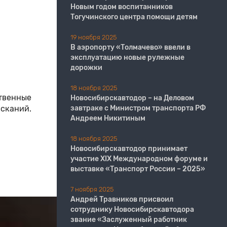
Новым годом воспитанников
Тогучинского центра помощи детям
19 ноября 2025
В аэропорту «Толмачево» ввели в
эксплуатацию новые рулежные
дорожки
18 ноября 2025
твенные
Новосибирскавтодор – на Деловом
сканий.
завтраке с Министром транспорта РФ
Андреем Никитиным
18 ноября 2025
Новосибирскавтодор принимает
участие XIX Международном форуме и
выставке «Транспорт России – 2025»
7 ноября 2025
Андрей Травников присвоил
сотруднику Новосибирскавтодора
звание «Заслуженный работник