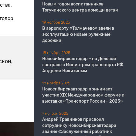
Новым годом воспитанников
ства,
Тогучинского центра помощи детям
тодор,
19 ноября 2025
В аэропорту «Толмачево» ввели в
эксплуатацию новые рулежные
дорожки
18 ноября 2025
Новосибирскавтодор – на Деловом
ской,
завтраке с Министром транспорта РФ
Андреем Никитиным
18 ноября 2025
Новосибирскавтодор принимает
участие XIX Международном форуме и
выставке «Транспорт России – 2025»
7 ноября 2025
Андрей Травников присвоил
сотруднику Новосибирскавтодора
звание «Заслуженный работник