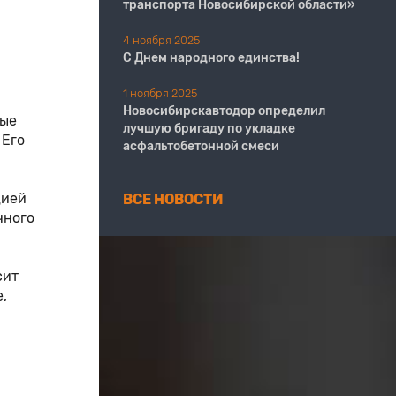
транспорта Новосибирской области»
4 ноября 2025
С Днем народного единства!
1 ноября 2025
Новосибирскавтодор определил
ные
лучшую бригаду по укладке
 Его
асфальтобетонной смеси
цией
ВСЕ НОВОСТИ
чного
сит
,