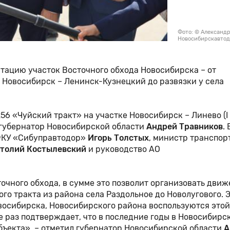
Фото: © Александр
Новосибирскавто
атацию участок Восточного обхода Новосибирска – от
 Новосибирск – Ленинск-Кузнецкий до развязки у села
6 «Чуйский тракт» на участке Новосибирск – Линево (I 
л губернатор Новосибирской области
Андрей Травников
. 
ФКУ «Сибуправтодор»
Игорь Толстых
, министр транспор
толий Костылевский
и руководство АО
очного обхода, в сумме это позволит организовать движ
ого тракта из района села Раздольное до Новолугового. 
овосибирска, Новосибирского района воспользуются этой
ще раз подтверждает, что в последние годы в Новосибирс
бъекта», – отметил губернатор Новосибирской области
А