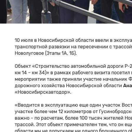
10 июля в Новосибирской области ввели в эксплу
транспортной развязки на пересечении с трассой
Новолуговое (Этапы 1А, 1Б).
Объект «Строительство автомобильной дороги Р-25
км 14 – км 34)» в рамках рабочего визита посети
мероприятии также приняли участие начальник 
дорожного хозяйства Новосибирской области
Ана
«Новосибирскавтодор».
«Вводится в эксплуатацию еще один участок Вост
участке более чем 12 километров от Гусинобродск
важно – по расчетам, более 100 тысяч жителей Н
трассой. Этот объект примечателен тем, что он е
области мы не допускаем ни одного брошенного о