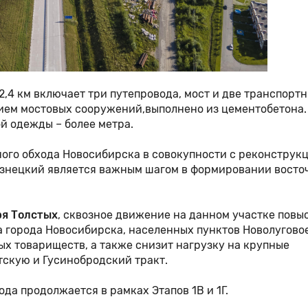
,4 км включает три путепровода, мост и две транспорт
нием мостовых сооружений,выполнено из цементобетона.
й одежды – более метра.
ного обхода Новосибирска в совокупности с реконструк
узнецкий является важным шагом в формировании восто
ря Толстых
, сквозное движение на данном участке повы
 города Новосибирска, населенных пунктов Новолуговое
х товариществ, а также снизит нагрузку на крупные
тскую и Гусинобродский тракт.
да продолжается в рамках Этапов 1В и 1Г.