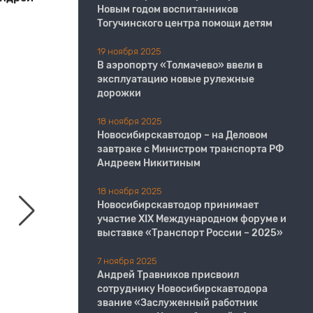
Новым годом воспитанников
Тогучинского центра помощи детям
19 ноября 2025
В аэропорту «Толмачево» ввели в
эксплуатацию новые рулежные
дорожки
18 ноября 2025
Новосибирскавтодор – на Деловом
завтраке с Министром транспорта РФ
Андреем Никитиным
18 ноября 2025
Новосибирскавтодор принимает
участие XIX Международном форуме и
выставке «Транспорт России – 2025»
7 ноября 2025
Андрей Травников присвоил
сотруднику Новосибирскавтодора
звание «Заслуженный работник