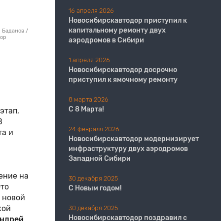
16 апреля 2026
Новосибирскавтодор приступил к
капитальному ремонту двух
 Баданов /
дор
аэродромов в Сибири
1 апреля 2026
Новосибирскавтодор досрочно
приступил к ямочному ремонту
8 марта 2026
С 8 Марта!
этап,
В
24 февраля 2026
та и
Новосибирскавтодор модернизирует
инфраструктуру двух аэродромов
Западной Сибири
ение на
30 декабря 2025
Это
С Новым годом!
 новой
кой
30 декабря 2025
Новосибирскавтодор поздравил с
ндрей