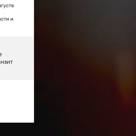
вгусте
асти и
е
анзит