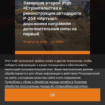
Завершив второй этап
«Строительства и
реконструкции автодороги
Р-254 «Иртыш»,
дорожники направили
дополнительные силы на
первый
10 августа, 2018
3880
ЕЩЕ НОВОСТИ
Этот сайт использует файлы cookie и другие технологии, чтобы
собирать информацию о ваших посещениях и обеспечивать
наилучший пользовательский опыт. Ваши персональные данные
обрабатываются для сбора информации о действиях Пользователей
© 2026 Группа компаний «Новосибирскавтодор»
на сайте, улучшения качества сайта и его содержания.
8 (800) 200-05-06
Подробнее о сборе и обработке данных читайте в Политике
обработки персональных данных АО «Новосибирскавтодор».
Политика обработки ПД
ОК
Вход для сотрудников