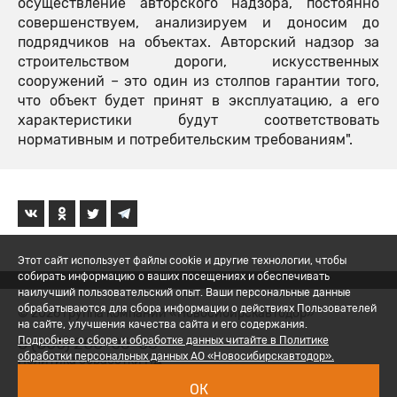
осуществление авторского надзора, постоянно
совершенствуем, анализируем и доносим до
подрядчиков на объектах. Авторский надзор за
строительством дороги, искусственных
сооружений – это один из столпов гарантии того,
что объект будет принят в эксплуатацию, а его
характеристики будут соответствовать
нормативным и потребительским требованиям".
Этот сайт использует файлы cookie и другие технологии, чтобы
собирать информацию о ваших посещениях и обеспечивать
наилучший пользовательский опыт. Ваши персональные данные
обрабатываются для сбора информации о действиях Пользователей
© 2026 Группа компаний «Новосибирскавтодор»
на сайте, улучшения качества сайта и его содержания.
8 (800) 200-05-06
Подробнее о сборе и обработке данных читайте в Политике
обработки персональных данных АО «Новосибирскавтодор».
Политика обработки ПД
ОК
Вход для сотрудников