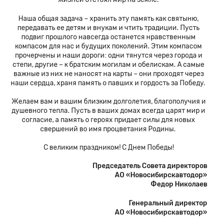
Наша общая задача – хранить эту память как святыню,
передавать ее детям и внукам и чтить традиции. Пусть
подвиг прошлого навсегда останется нравственным
компасом для нас и будущих поколений. Этим компасом
прочерчены и наши дороги: одни тянутся через города и
степи, другие – к братским могилам и обелискам. А самые
важные из них не наносят на карты – они проходят через
наши сердца, храня память о павших и гордость за Победу.
Желаем вам и вашим близким долголетия, благополучия и
душевного тепла. Пусть в ваших домах всегда царят мир и
согласие, а память о героях придает силы для новых
свершений во имя процветания Родины.
С великим праздником! С Днем Победы!
Председатель Совета директоров
АО «Новосибирскавтодор»
Федор Николаев
Генеральный директор
АО «Новосибирскавтодор»