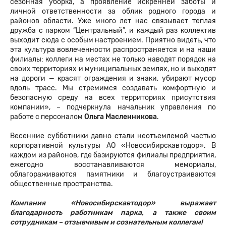
сезонная уборка, а проявление искренней заботы и
личной ответственности за облик родного города и
районов области. Уже много лет нас связывает теплая
дружба с парком “Центральный”, и каждый раз коллектив
выходит сюда с особым настроением. Приятно видеть, что
эта культура вовлеченности распространяется и на наши
филиалы: коллеги на местах не только наводят порядок на
своих территориях и муниципальных землях, но и выходят
на дороги — красят ограждения и знаки, убирают мусор
вдоль трасс. Мы стремимся создавать комфортную и
безопасную среду на всех территориях присутствия
компании», – подчеркнула начальник управления по
работе с персоналом
Ольга
Масленникова
.
Весенние субботники давно стали неотъемлемой частью
корпоративной культуры АО «Новосибирскавтодор». В
каждом из районов, где базируются филиалы предприятия,
ежегодно восстанавливаются мемориалы,
облагораживаются памятники и благоустраиваются
общественные пространства.
Компания «Новосибирскавтодор» выражает
благодарность работникам парка, а также своим
сотрудникам – отзывчивым и сознательным коллегам!