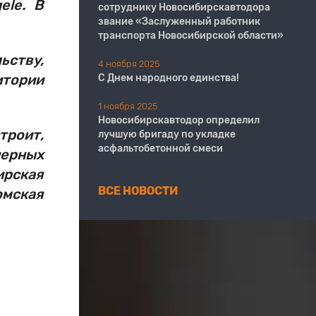
ele. В
сотруднику Новосибирскавтодора
звание «Заслуженный работник
транспорта Новосибирской области»
ству,
4 ноября 2025
итории
С Днем народного единства!
1 ноября 2025
Новосибирскавтодор определил
роит,
лучшую бригаду по укладке
асфальтобетонной смеси
нерных
ирская
ВСЕ НОВОСТИ
омская