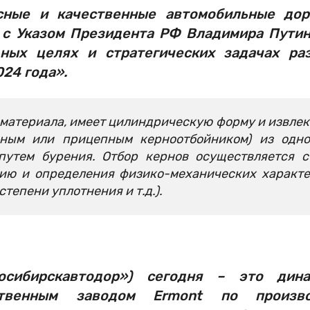
сные и качественные автомобильные дор
 с Указом Президента РФ Владимира Путин
ых целях и стратегических задачах ра
24 года».
 материала, имеет цилиндрическую форму и извлек
чным или прицепным керноотбойником) из одно
путем бурения. Отбор кернов осуществляется 
нию и определения физико-механических характ
тепени уплотнения и т.д.).
сибирскавтодор») сегодня – это дина
твенным заводом Ermont по произво