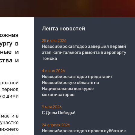
Лента новостей
ожная
25 июля 2026
ургу
в
Новосибирскавтодор завершил первый
сные и
этап капитального ремонта в аэропорту
Томска
ства и
4 июня 2026
Новосибирскавтодор представит
орожной
Новосибирскую область на
Национальном конкурсе
й период
механизаторов
ляющими
9 мая 2026
С Днем Победы!
 мае и в
участке
24 апреля 2026
 нижнего
Новосибирскавтодор провел субботник