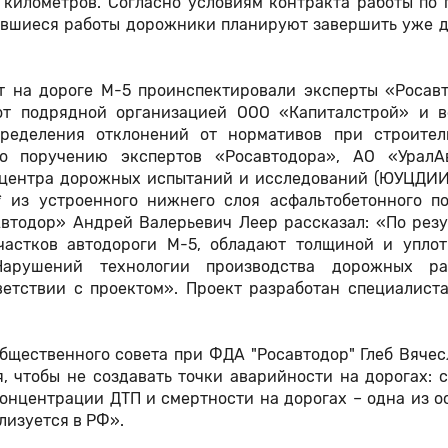
7 километров. Согласно условиям контракта работы по
тавшиеся работы дорожники планируют завершить уже д
т на дороге М-5 проинспектировали эксперты «Росавт
от подрядной организацией ООО «Капиталстрой» и в
ределения отклонений от нормативов при строител
о поручению экспертов «Росавтодора», АО «УралА
 центра дорожных испытаний и исследований (ЮУЦДИИ
 из устроенного нижнего слоя асфальтобетонного по
втодор» Андрей Валерьевич Леер рассказал: «По резу
частков автодороги М-5, обладают толщиной и уплот
Нарушений технологии производства дорожных р
тветствии с проектом». Проект разработан специалист
бщественного совета при ФДА "Росавтодор" Глеб Вяче
 чтобы не создавать точки аварийности на дорогах: 
онцентрации ДТП и смертности на дорогах – одна из о
лизуется в РФ».