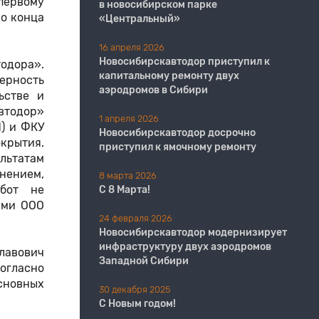
 первому
в новосибирском парке
о конца
«Центральный»
16 апреля 2026
Новосибирскавтодор приступил к
одора».
капитальному ремонту двух
ерность
аэродромов в Сибири
ьстве и
втодор»
1 апреля 2026
) и ФКУ
Новосибирскавтодор досрочно
крытия.
приступил к ямочному ремонту
льтатам
нением,
8 марта 2026
абот не
С 8 Марта!
ами ООО
24 февраля 2026
Новосибирскавтодор модернизирует
инфраструктуру двух аэродромов
славович
Западной Сибири
согласно
сновных
30 декабря 2025
С Новым годом!