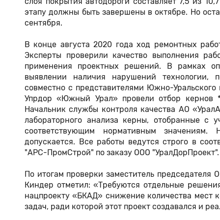
слоя покрытия автодороги составляет 7,5 из 10,
этапу должны быть завершены в октябре. Но ос
сентября.
В конце августа 2020 года ход ремонтных рабо
Эксперты проверили качество выполнения раб
применения проектных решений. В рамках оп
выявлении наличия нарушений технологии, п
совместно с представителями Южно-Уральского
Упрдор «Южный Урал» провели отбор кернов *
Начальник службы контроля качества АО «УралА
лабораторного анализа керны, отобранные с у
соответствующим нормативным значениям. 
допускается. Все работы ведутся строго в соо
"АРС-ПромСтрой" по заказу ООО "УралДорПроект".
По итогам проверки заместитель председателя О
Киндер отметил: «Требуются отдельные решения,
нацпроекту «БКАД» снижение количества мест к
задач, ради которой этот проект создавался и реа