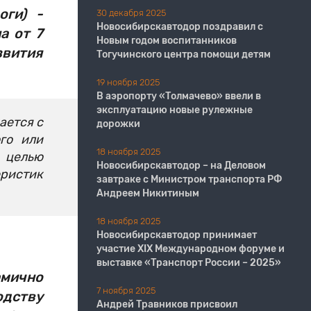
оги) -
30 декабря 2025
Новосибирскавтодор поздравил с
а от 7
Новым годом воспитанников
звития
Тогучинского центра помощи детям
19 ноября 2025
В аэропорту «Толмачево» ввели в
эксплуатацию новые рулежные
ается с
дорожки
го или
18 ноября 2025
с целью
Новосибирскавтодор – на Деловом
еристик
завтраке с Министром транспорта РФ
Андреем Никитиным
18 ноября 2025
Новосибирскавтодор принимает
участие XIX Международном форуме и
выставке «Транспорт России – 2025»
мично
7 ноября 2025
дству
Андрей Травников присвоил