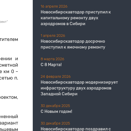
16 апреля 2026
Новосибирскавтодор приступил к
капитальному ремонту двух
оект"
аэродромов в Сибири
1 апреля 2026
тителем
Новосибирскавтодор досрочно
приступил к ямочному ремонту
рении и
8 марта 2026
сметной
С 8 Марта!
е км 0 –
24 февраля 2026
сетью п.
Новосибирскавтодор модернизирует
инфраструктуру двух аэродромов
Западной Сибири
оектом,
30 декабря 2025
С Новым годом!
мененный
 вариант
30 декабря 2025
льцевым
Новосибирскавтодор поздравил с