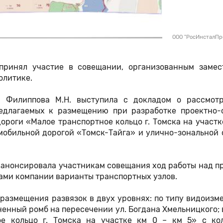
ООО "РосИнсталПр
принял участие в совещании, организованным замес
олитике.
 Филиппова М.Н. выступила с докладом о рассмот
редлагаемых к размещению при разработке проектно-
роги «Малое транспортное кольцо г. Томска на участк
мобильной дорогой «Томск-Тайга» и улично-зональной 
анонсировала участникам совещания ход работы над пр
ами компании варианты транспортных узлов.
 размещения развязок в двух уровнях: по типу видоиз
ененный ромб на пересечении ул. Богдана Хмельницкого;
ое кольцо г. Томска на участке км 0 – км 5» с ко