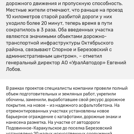
дорожного движения и пропускную способность.
Местные жители отмечают, что раньше на проезд
10 километров старой разбитой дороги у них
уходило более 20 минут, теперь время в пути
сократилось в 3 раза. Оба введенных участка
являются значимыми объектами дорожно-
транспортной инфраструктуры Октябрьского
района, связывают Спорное и Березовский с
административным центром», – отметил
генеральный директор АО «УралАвтодор» Евгений
Лобов.
В рамках проектов специалисты компании провели полный
объем подготовительных и земляных работ, укрепили
обочины, заменили, выработавшее свой ресурс дорожное
покрытие, на новое – из надежного асфальтобетона. На
отремонтированных участках установлены новое
барьерное ограждение с катафотами, дорожные знаки и
нанесена разметка. На участке от автодороги
Подовинное-Каракульское до поселка Березовский
установлено 20 малых искусственных сооружений