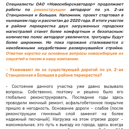
Специалисты ОАО «Новосибирскавтодор» продолжают
работы по
реконструкции
автодорог по ул. 2-ая
Станционная и Большая. Напомним, проект стартовал в
нынешнем году и рассчитан до 2020 года. В итоге участок
в районе перекрестка двух загруженных городских
магистралей станет более комфортным и безопасным:
количество полос автодорог увеличится, тротуары будут
более широкими. Но пока горожане сталкиваются с
неизбежными неудобствами развернувшейся стройки.
Ответим коротко на основные вопросы новосибирцев из
соцсетей и писем в нашу компанию.
- Ухаживают ли за существующей дорогой по ул. 2-ая
Станционная и Большая в районе перекрестка?
- Состояние данного участка уже давно вызывало
вопросы. Собственно, поэтому и решено было его
глобально реконструировать. Последние годы здесь
проводили ямочный ремонт, асфальтобетонное покрытие
пришло в негодность. Основание дороги – слабое (после
реконструкции глиняный слой заменят на более
надежный песчаный). Нагрузка на этом отрезке дорог –
максимальная, это путь к выезду из города, здесь всегда