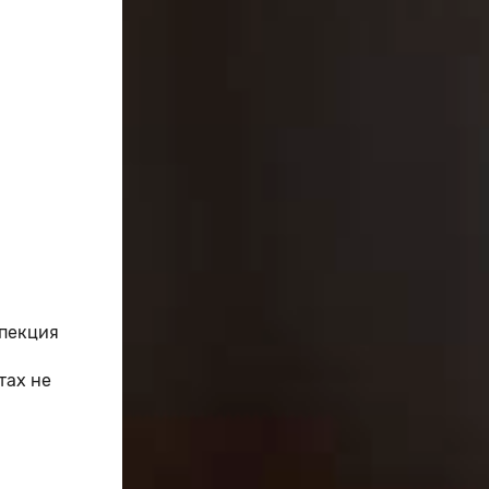
спекция
тах не