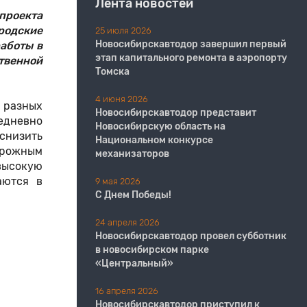
Лента новостей
проекта
родские
25 июля 2026
Новосибирскавтодор завершил первый
работы в
этап капитального ремонта в аэропорту
твенной
Томска
4 июня 2026
 разных
Новосибирскавтодор представит
едневно
Новосибирскую область на
снизить
Национальном конкурсе
дорожным
механизаторов
высокую
аются в
9 мая 2026
С Днем Победы!
24 апреля 2026
Новосибирскавтодор провел субботник
в новосибирском парке
«Центральный»
16 апреля 2026
Новосибирскавтодор приступил к