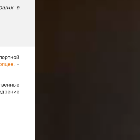
ающих в
портной
опцев
. –
твенные
едрение