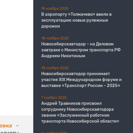
19 ноября 2025
В аэропорту «Толмачево» ввели в
эксплуатацию новые рулежные
дорожки
18 ноября 2025
Новосибирскавтодор – на Деловом
завтраке с Министром транспорта РФ
Андреем Никитиным
18 ноября 2025
Новосибирскавтодор принимает
участие XIX Международном форуме и
выставке «Транспорт России – 2025»
7 ноября 2025
Андрей Травников присвоил
сотруднику Новосибирскавтодора
звание «Заслуженный работник
транспорта Новосибирской области»
овка –
листы