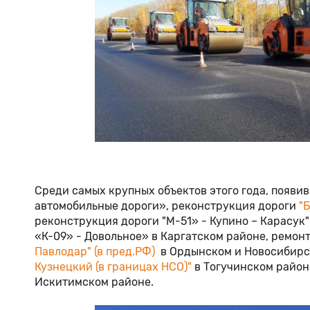
Среди самых крупных объектов этого года, появи
автомобильные дороги», реконструкция дороги
"
реконструкция дороги "М-51» - Купино – Карасук
«К-09» - Довольное» в Каргатском районе, ремон
Павлодар" (в пред.РФ)
в Ордынском и Новосибирс
Кузнецкий (в границах НСО)"
в Тогучинском район
Искитимском районе.