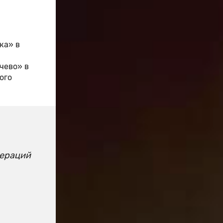
ка» в
чево» в
ого
мераций