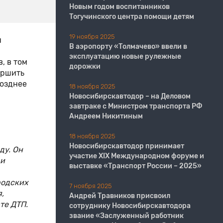
Новым годом воспитанников
Тогучинского центра помощи детям
19 ноября 2025
я
В аэропорту «Толмачево» ввели в
эксплуатацию новые рулежные
, в том
дорожки
ершить
позднее
18 ноября 2025
Новосибирскавтодор – на Деловом
завтраке с Министром транспорта РФ
Андреем Никитиным
18 ноября 2025
Новосибирскавтодор принимает
ду. Он
участие XIX Международном форуме и
 и
выставке «Транспорт России – 2025»
родских
7 ноября 2025
,
Андрей Травников присвоил
те ДТП.
сотруднику Новосибирскавтодора
звание «Заслуженный работник