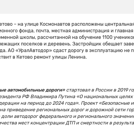
Кетово – на улице Космонавтов расположены центральна
ионного фонда, почта, местная администрация и главная
еменной школы, рассчитанной на обучение 1100 учеников
злежащих поселков и деревень. Застройщик обещает зав
ода. АО «УралАвтодор» сдаст дорогу в эксплуатацию не 
ствит в Кетово ремонт улицы Ленина.
ые автомобильные дороги»
стартовал в России в 2019 го
резидента РФ Владимира Путина «О национальных целях
ерации на период до 2024 года». Проект «Безопасные и
на приведение региональных дорог и дорожной сети го
доли автодорог федерального и регионального значения
чества мест концентрации ДТП и смертности в результа