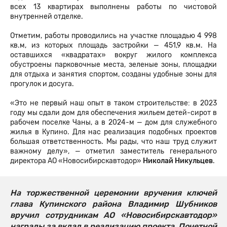
всех 13 квартирах выполнены работы по чистовой
внутренней отделке.
Отметим, работы проводились на участке площадью 4 998
кв.м, из которых площадь застройки — 451,9 кв.м. На
оставшихся «квадратах» вокруг жилого комплекса
обустроены парковочные места, зеленые зоны, площадки
для отдыха и занятия спортом, созданы удобные зоны для
прогулок и досуга.
«Это не первый наш опыт в таком строительстве: в 2023
году мы сдали дом для обеспечения жильем детей-сирот в
рабочем поселке Чаны, а в 2024-м — дом для служебного
жилья в Купино. Для нас реализация подобных проектов
большая ответственность. Мы рады, что наш труд служит
важному делу», — отметил заместитель генерального
директора АО «Новосибирскавтодор»
Николай Никульцев
.
На торжественной церемонии вручения ключей
глава Купинского района Владимир Шубников
вручил сотрудникам АО «Новосибирскавтодор»
награды за вклад в реализацию проекта. Почетной