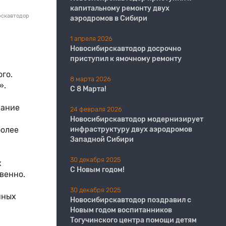
капитальному ремонту двух
рскавтодор
аэродромов в Сибири
1 апреля 2026
Новосибирскавтодор досрочно
приступил к ямочному ремонту
го.
8 марта 2026
».
С 8 Марта!
вание
24 февраля 2026
Новосибирскавтодор модернизирует
более
инфраструктуру двух аэродромов
Западной Сибири
30 декабря 2025
х
С Новым годом!
твенно.
30 декабря 2025
нных
Новосибирскавтодор поздравил с
Новым годом воспитанников
Тогучинского центра помощи детям