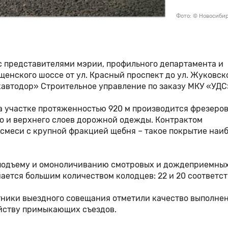
Фото: © Новосиби
 представителями мэрии, профильного департамента и
енского шоссе от ул. Красный проспект до ул. Жуковско
кавтодор» Строительное управление по заказу МКУ «УДС
На участке протяженностью 920 м производится фрезеро
 и верхнего слоев дорожной одежды. Контрактом
смеси с крупной фракцией щебня – такое покрытие наи
 подъему и омоноличиванию смотровых и дождеприемны
ается большим количеством колодцев: 22 и 20 соответс
тники выездного совещания отметили качество выполне
ойству примыкающих съездов.