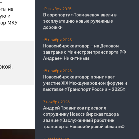
–
оты на
19 ноября 2025
В аэропорту «Толмачево» ввели в
ую и
эксплуатацию новые рулежные
тор МКУ
дорожки
18 ноября 2025
Новосибирскавтодор – на Деловом
завтраке с Министром транспорта РФ
Андреем Никитиным
ской,
18 ноября 2025
Новосибирскавтодор принимает
участие XIX Международном форуме и
выставке «Транспорт России – 2025»
7 ноября 2025
Андрей Травников присвоил
сотруднику Новосибирскавтодора
звание «Заслуженный работник
транспорта Новосибирской области»