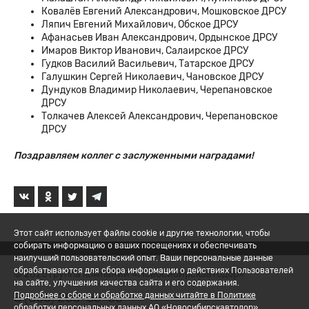
Ковалёв Евгений Александрович, Мошковское ДРСУ
Ляпич Евгений Михайлович, Обское ДРСУ
Афанасьев Иван Александрович, Ордынское ДРСУ
Имаров Виктор Иванович, Салаирское ДРСУ
Гудков Василий Васильевич, Татарское ДРСУ
Галушкин Сергей Николаевич, Чановское ДРСУ
Дундуков Владимир Николаевич, Черепановское
ДРСУ
Толкачев Алексей Александрович, Черепановское
ДРСУ
Поздравляем коллег с заслуженными наградами!
Этот сайт использует файлы cookie и другие технологии, чтобы
собирать информацию о ваших посещениях и обеспечивать
наилучший пользовательский опыт. Ваши персональные данные
обрабатываются для сбора информации о действиях Пользователей
© 2026 Группа компаний «Новосибирскавтодор»
на сайте, улучшения качества сайта и его содержания.
8 (800) 200-05-06
Подробнее о сборе и обработке данных читайте в Политике
обработки персональных данных АО «Новосибирскавтодор».