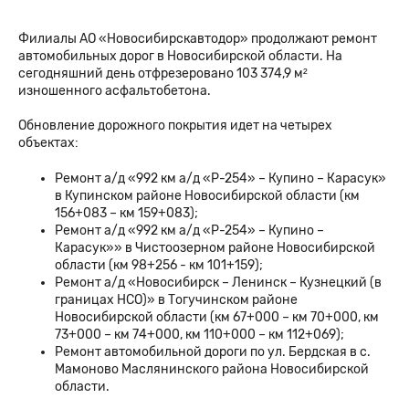
Филиалы АО «Новосибирскавтодор» продолжают ремонт
автомобильных дорог в Новосибирской области. На
сегодняшний день отфрезеровано 103 374,9 м²
изношенного асфальтобетона.
Обновление дорожного покрытия идет на четырех
объектах:
Ремонт а/д «992 км а/д «Р-254» – Купино – Карасук»
в Купинском районе Новосибирской области (км
156+083 – км 159+083);
Ремонт а/д «992 км а/д «Р-254» – Купино –
Карасук»» в Чистоозерном районе Новосибирской
области (км 98+256 - км 101+159);
Ремонт а/д «Новосибирск – Ленинск – Кузнецкий (в
границах НСО)» в Тогучинском районе
Новосибирской области (км 67+000 – км 70+000, км
73+000 – км 74+000, км 110+000 – км 112+069);
Ремонт автомобильной дороги по ул. Бердская в с.
Мамоново Маслянинского района Новосибирской
области.