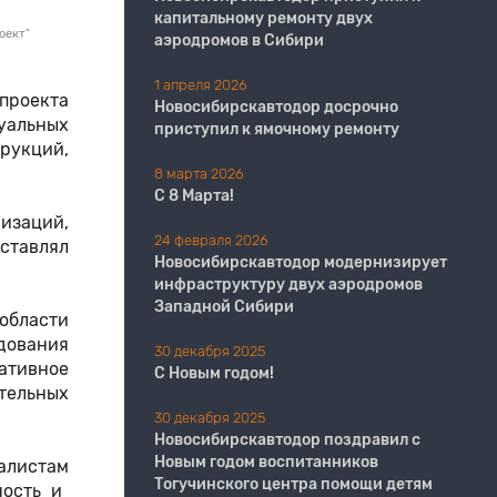
капитальному ремонту двух
оект"
аэродромов в Сибири
1 апреля 2026
проекта
Новосибирскавтодор досрочно
уальных
приступил к ямочному ремонту
трукций,
8 марта 2026
С 8 Марта!
изаций,
24 февраля 2026
ставлял
Новосибирскавтодор модернизирует
инфраструктуру двух аэродромов
Западной Сибири
области
дования
30 декабря 2025
мативное
С Новым годом!
тельных
30 декабря 2025
Новосибирскавтодор поздравил с
Новым годом воспитанников
алистам
Тогучинского центра помощи детям
ность и