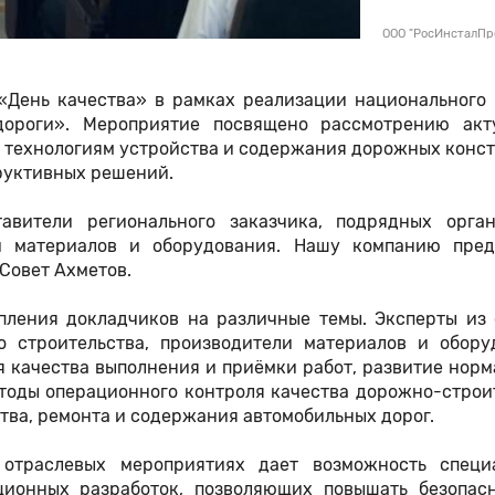
ООО "РосИнсталПр
«День качества» в рамках реализации национального 
дороги».
Мероприятие посвящено рассмотрению акт
 технологиям устройства и содержания дорожных конс
руктивных решений
.
вители регионального заказчика, подрядных орган
и материалов и оборудования. Нашу компанию пред
 Совет Ахметов.
пления докладчиков на различные темы. Эксперты из 
о строительства, производители материалов и обору
 качества выполнения и приёмки работ, развитие нор
етоды операционного контроля качества дорожно-строи
тва, ремонта и содержания автомобильных дорог.
 отраслевых мероприятиях дает возможность специ
ционных разработок, позволяющих повышать безопас