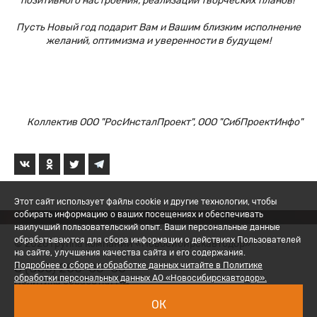
позитивного настроения, реализации творческих планов!
Пусть Новый год подарит Вам и Вашим близким исполнение
желаний, оптимизма и уверенности в будущем!
Коллектив ООО "РосИнсталПроект", ООО "СибПроектИнфо"
Этот сайт использует файлы cookie и другие технологии, чтобы
собирать информацию о ваших посещениях и обеспечивать
наилучший пользовательский опыт. Ваши персональные данные
обрабатываются для сбора информации о действиях Пользователей
© 2026 Группа компаний «Новосибирскавтодор»
на сайте, улучшения качества сайта и его содержания.
8 (800) 200-05-06
Подробнее о сборе и обработке данных читайте в Политике
обработки персональных данных АО «Новосибирскавтодор».
Политика обработки ПД
ОК
Вход для сотрудников