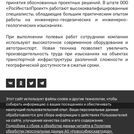
принятия обоснованных проектных решений. В штате ООО
«РосИнсталПроект» работают высококвалифицированные
специалисты, обладающие большим практическим опытом
работы на инженерно-геодезических и инженерно-
геологических изысканиях.
При выполнении полевых работ сотрудники компании
используют высокоточное современное оборудование и
автотранспорт. Новая техника позволяет увеличить
производительность труда при изысканиях на объектах
транспортной инфраструктуры различной сложности и
географической доступности в сжатые сроки.
Этот сайт использует файлы cookie и другие технологии, чтобы
собирать информацию о ваших посещениях и обеспечивать
наилучший пользовательский опыт. Ваши персональные данные
обрабатываются для сбора информации о действиях Пользователей
© 2026 Группа компаний «Новосибирскавтодор»
на сайте, улучшения качества сайта и его содержания.
8 (800) 200-05-06
Подробнее о сборе и обработке данных читайте в Политике
обработки персональных данных АО «Новосибирскавтодор».
Политика обработки ПД