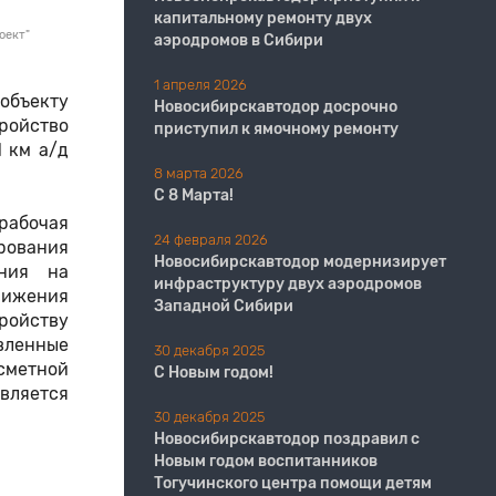
капитальному ремонту двух
оект"
аэродромов в Сибири
1 апреля 2026
объекту
Новосибирскавтодор досрочно
ройство
приступил к ямочному ремонту
 км а/д
8 марта 2026
С 8 Марта!
 рабочая
24 февраля 2026
рования
Новосибирскавтодор модернизирует
ения на
инфраструктуру двух аэродромов
вижения
Западной Сибири
ройству
вленные
30 декабря 2025
сметной
С Новым годом!
вляется
30 декабря 2025
Новосибирскавтодор поздравил с
Новым годом воспитанников
Тогучинского центра помощи детям