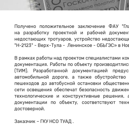
Получено положительное заключение ФАУ "Гла
на разработку проектной и рабочей докумен
недостающих тротуаров, устройство недостающе
"Н-2123" - Верх-Тула - Ленинское - ОБЬГЭС» в Н
В рамках работы над проектом специалистами ко
документация. Работы по объекту производитли
(ТИМ). Разработанной документацией преду
автомобильной дороге, а также обустройство
пешеходов до автобусной остановки обществен
сети освещения обеспечат безопасность движе
технологические и конструктивные решения, 
документации по объекту, соответствуют тех
достоверной.
Заказчик – ГКУ НСО ТУАД .