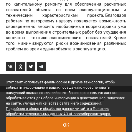
по капитальному ремонту для обеспечения расчетных
показателей объекта по всем эксплуатационным и
техническим характеристикам проекта. Благодаря
работам по авторскому надзору появляется возможность
своевременно вносить необходимые корректировки уже
во время выполнения строительных работ без ухудшения
конечных технико-экономических показателей. Кроме
того, минимизируются риски возникновения различных
проблем во время сдачи объекта в эксплуатацию.
Этот сайт использует файлы cookie и другие технологии, чтобы
собирать информацию о ваших посещениях и обеспечивать
наилучший пользовательский опыт. Ваши персональные данные
обрабатываются для сбора информации о действиях Пользователей
© 2026 Группа компаний «Новосибирскавтодор»
на сайте, улучшения качества сайта и его содержания.
8 (800) 200-05-06
Подробнее о сборе и обработке данных читайте в Политике
обработки персональных данных АО «Новосибирскавтодор».
Политика обработки ПД
ОК
Вход для сотрудников