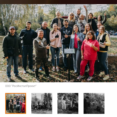
ООО "РосИнсталПроект"