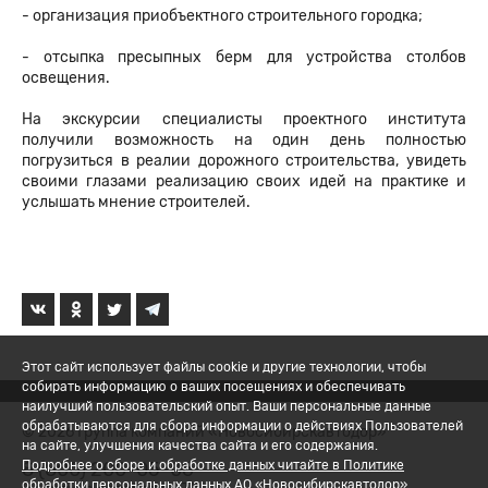
- организация приобъектного строительного городка;
- отсыпка пресыпных берм для устройства столбов
освещения.
На экскурсии специалисты проектного института
получили возможность на один день полностью
погрузиться в реалии дорожного строительства, увидеть
своими глазами реализацию своих идей на практике и
услышать мнение строителей.
Этот сайт использует файлы cookie и другие технологии, чтобы
собирать информацию о ваших посещениях и обеспечивать
наилучший пользовательский опыт. Ваши персональные данные
обрабатываются для сбора информации о действиях Пользователей
© 2026 Группа компаний «Новосибирскавтодор»
на сайте, улучшения качества сайта и его содержания.
8 (800) 200-05-06
Подробнее о сборе и обработке данных читайте в Политике
обработки персональных данных АО «Новосибирскавтодор».