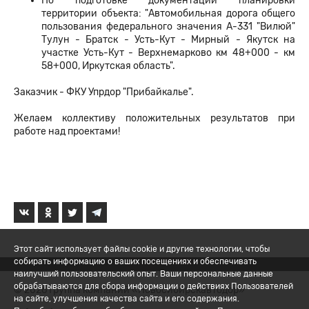
По подготовке документации планировки
территории объекта: "Автомобильная дорога общего
пользования федерального значения А-331 "Вилюй"
Тулун - Братск - Усть-Кут - Мирный - Якутск на
участке Усть-Кут - Верхнемарково км 48+000 - км
58+000, Иркутская область".
Заказчик - ФКУ Упрдор "Прибайкалье".
Желаем коллективу положительных результатов при
работе над проектами!
Этот сайт использует файлы cookie и другие технологии, чтобы
собирать информацию о ваших посещениях и обеспечивать
наилучший пользовательский опыт. Ваши персональные данные
обрабатываются для сбора информации о действиях Пользователей
© 2026 Группа компаний «Новосибирскавтодор»
на сайте, улучшения качества сайта и его содержания.