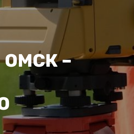
 ОМСК –
О