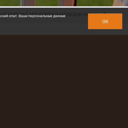
ЬНЫЙ РЕМОНТ АВТОДОРОГИ В КЕТОВСКОМ РАЙОНЕ
ьский опыт. Ваши персональные данные
ОК
ятся
онтракта №
кой области
 от имени
стоит:
тановка
ая
ого