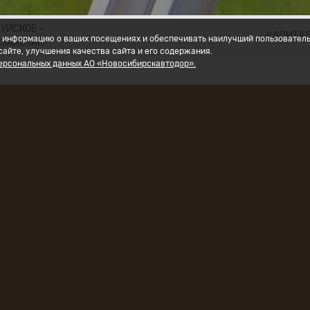
УЙСКОЕ –
КАПИТАЛ
ать информацию о ваших посещениях и обеспечивать наилучший пользовател
АЗАХСТАН
айте, улучшения качества сайта и его содержания.
персональных данных АО «Новосибирскавтодор».
тами Акционерного общества «УралАвтодор» производ
 ремонту автомобильной дороги Омск – Муромцево –
ово, участок км 107+000 – км 115+000 в Горьковском
ьном районе Омской области.
ство осуществляется на основании государственного к
937 от 21.05.2019 г. Заказчик: Казенное учреждение Омс
ие дорожного хозяйства Омской области», действующее
ласти.
ремонта автодороги сотрудникам АО «УралАвтодор» пред
сти подготовительные работы: разбивка пикетажа, расс
их средств организации дорожного движения, временн
геодезическая съемка.
твить фрезерование асфальтобетона установками холодн