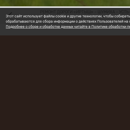
РЕМОНТ ДОРОГИ «ИРТЫШ» – ШУМИХА – УСТЬ-
Этот сайт использует файлы cookie и другие технологии, чтобы собир
К
обрабатываются для сбора информации о действиях Пользователей на с
Подробнее о сборе и обработке данных читайте в Политике обработки 
Специалис
работы по
Седельник
муниципал
Строитель
Ф.2019.258
«Управлен
Омской об
В рамках 
1. Произве
техническ
разметка, 
2. Осущес