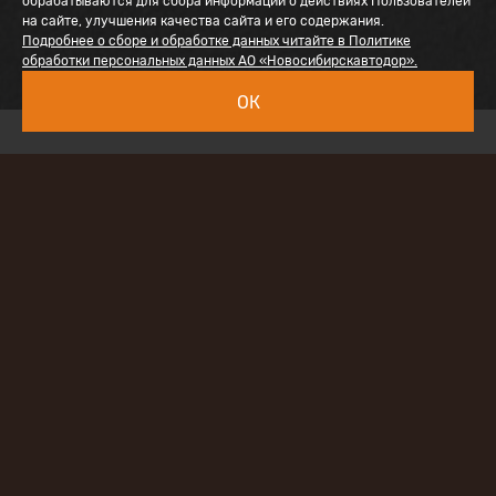
обрабатываются для сбора информации о действиях Пользователей
на сайте, улучшения качества сайта и его содержания.
Подробнее о сборе и обработке данных читайте в Политике
обработки персональных данных АО «Новосибирскавтодор».
ОК
Акционерное общество «УралАвтодор»
осуществляет ремонт автомобильной
дороги «Иртыш» – Шумиха – Усть-
Уйское – граница Казахстана на участке
км 5+300 – км 25+300 в Шумихинском и
Альменевском районах Курганской
области. Объект входит в программу по
реализации национального проекта
«Безопасные и качественные
автомобильные дороги».