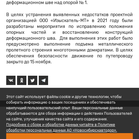
деформационном шве над опорой № 1.
В целях устранения выявленных недостатков проектной
организацией ООО «Изыскатель-МТ» в 2021 году были
разработаны мероприятия по исправлению положения
опорных частей и восстановлению конструкций
деформационного шва. Для выполнения этих работ было
предусмотрено выполнение подъема металлического
пролетного строения многотонными домкратами. В целях
обеспечения безопасности движение по путепроводу
закрыто до 15 ноября.
Этот сайт использует файлы cookie и другие технологии, чтобы
собирать информацию о ваших посещениях и обеспечивать
наилучший пользовательский опыт. Ваши персональные данные
обрабатываются для сбора информации о действиях Пользователей
© 2026 Группа компаний «Новосибирскавтодор»
на сайте, улучшения качества сайта и его содержания.
8 (800) 200-05-06
Подробнее о сборе и обработке данных читайте в Политике
обработки персональных данных АО «Новосибирскавтодор».
Политика обработки ПД