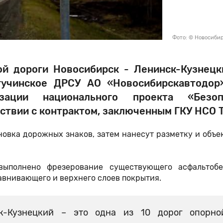
Фото: © Новосиби
й дороги Новосибирск - Ленинск-Кузнецк
гучинское ДРСУ АО «Новосибирскавтодор
ации национального проекта «Безоп
тствии с контрактом, заключенным ГКУ НСО 
новка дорожных знаков, затем нанесут разметку и объе
выполнено фрезерование существующего асфальтобе
авнивающего и верхнего слоев покрытия.
к-Кузнецкий – это одна из 10 дорог опорно