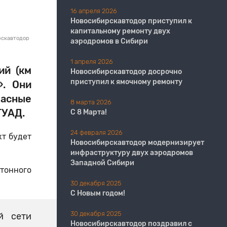
16 апреля 2026
Новосибирскавтодор приступил к
капитальному ремонту двух
рскавтодор
аэродромов в Сибири
1 апреля 2026
ий (км
Новосибирскавтодор досрочно
приступил к ямочному ремонту
». Они
асные
8 марта 2026
ТУАД.
С 8 Марта!
24 февраля 2026
кт будет
Новосибирскавтодор модернизирует
инфраструктуру двух аэродромов
Западной Сибири
тонного
30 декабря 2025
С Новым годом!
30 декабря 2025
й сети
Новосибирскавтодор поздравил с