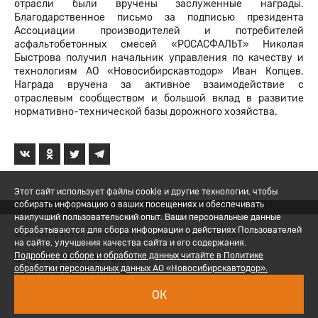
отрасли были вручены заслуженные награды.
Благодарственное письмо за подписью президента
Ассоциации производителей и потребителей
асфальтобетонных смесей «РОСАСФАЛЬТ» Николая
Быстрова получил начальник управления по качеству и
технологиям АО «Новосибирскавтодор» Иван Копцев.
Награда вручена за активное взаимодействие с
отраслевым сообществом и большой вклад в развитие
нормативно-технической базы дорожного хозяйства.
Этот сайт использует файлы cookie и другие технологии, чтобы
собирать информацию о ваших посещениях и обеспечивать
наилучший пользовательский опыт. Ваши персональные данные
обрабатываются для сбора информации о действиях Пользователей
© 2026 Группа компаний «Новосибирскавтодор»
на сайте, улучшения качества сайта и его содержания.
8 (800) 200-05-06
Подробнее о сборе и обработке данных читайте в Политике
обработки персональных данных АО «Новосибирскавтодор».
Политика обработки ПД
ОК
Вход для сотрудников