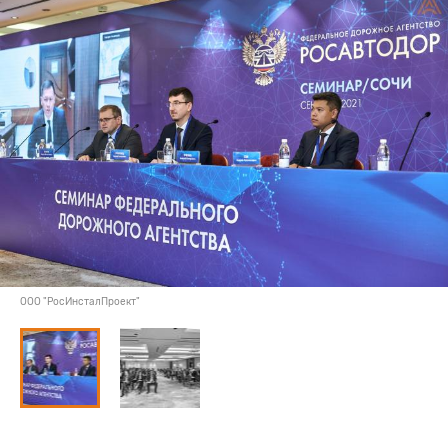
ООО "РосИнсталПроект"