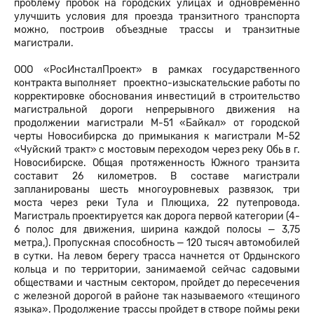
проблему пробок на городских улицах и одновременно
улучшить условия для проезда транзитного транспорта
можно, построив объездные трассы и транзитные
магистрали.
ООО «РосИнсталПроект» в рамках государственного
контракта выполняет проектно-изыскательские работы по
корректировке обоснования инвестиций в строительство
магистральной дороги непрерывного движения на
продолжении магистрали М-51 «Байкал» от городской
черты Новосибирска до примыкания к магистрали М-52
«Чуйский тракт» с мостовым переходом через реку Обь в г.
Новосибирске. Общая протяженность Южного транзита
составит 26 километров. В составе магистрали
запланированы шесть многоуровневых развязок, три
моста через реки Тула и Плющиха, 22 путепровода.
Магистраль проектируется как дорога первой категории (4-
6 полос для движения, ширина каждой полосы — 3,75
метра,). Пропускная способность — 120 тысяч автомобилей
в сутки. На левом берегу трасса начнется от Ордынского
кольца и по территории, занимаемой сейчас садовыми
обществами и частным сектором, пройдет до пересечения
с железной дорогой в районе так называемого «тещиного
языка». Продолжение трассы пройдет в створе поймы реки