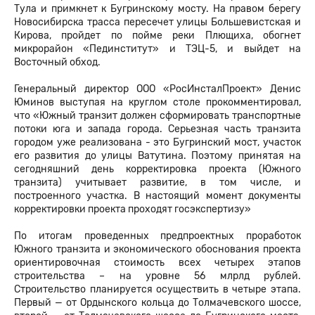
Тула и примкнет к Бугринскому мосту. На правом берегу
Новосибирска трасса пересечет улицы Большевистская и
Кирова, пройдет по пойме реки Плющиха, обогнет
микрорайон «Пединститут» и ТЭЦ-5, и выйдет на
Восточный обход.
Генеральный директор ООО «РосИнсталПроект» Денис
Юминов выступая на круглом столе прокомментировал,
что «Южный транзит должен сформировать транспортные
потоки юга и запада города. Серьезная часть транзита
городом уже реализована - это Бугринский мост, участок
его развития до улицы Ватутина. Поэтому принятая на
сегодняшний день корректировка проекта (Южного
транзита) учитывает развитие, в том числе, и
построенного участка. В настоящий момент документы
корректировки проекта проходят госэкспертизу»
По итогам проведенных предпроектных проработок
Южного транзита и экономического обоснования проекта
ориентировочная стоимость всех четырех этапов
строительства – на уровне 56 млрлд рублей.
Строительство планируется осуществить в четыре этапа.
Первый — от Ордынского кольца до Толмачевского шоссе,