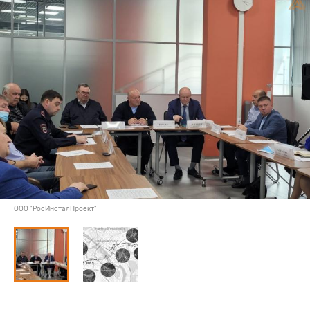
ООО "РосИнсталПроект"