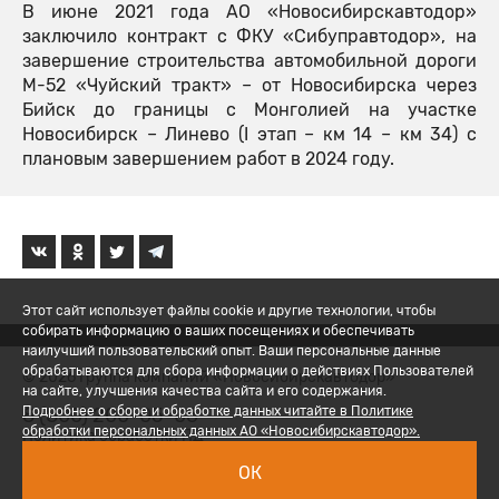
В июне 2021 года АО «Новосибирскавтодор»
заключило контракт с ФКУ «Сибуправтодор», на
завершение строительства автомобильной дороги
М-52 «Чуйский тракт» – от Новосибирска через
Бийск до границы с Монголией на участке
Новосибирск – Линево (I этап – км 14 – км 34) с
плановым завершением работ в 2024 году.
Этот сайт использует файлы cookie и другие технологии, чтобы
собирать информацию о ваших посещениях и обеспечивать
наилучший пользовательский опыт. Ваши персональные данные
обрабатываются для сбора информации о действиях Пользователей
© 2026 Группа компаний «Новосибирскавтодор»
на сайте, улучшения качества сайта и его содержания.
8 (800) 200-05-06
Подробнее о сборе и обработке данных читайте в Политике
обработки персональных данных АО «Новосибирскавтодор».
Политика обработки ПД
ОК
Вход для сотрудников