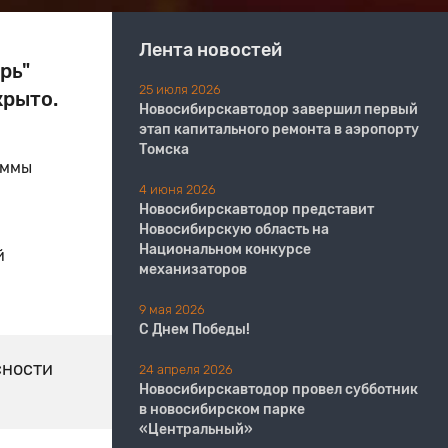
Лента новостей
рь"
25 июля 2026
крыто.
Новосибирскавтодор завершил первый
этап капитального ремонта в аэропорту
Томска
аммы
4 июня 2026
Новосибирскавтодор представит
Новосибирскую область на
Национальном конкурсе
й
механизаторов
9 мая 2026
С Днем Победы!
сности
24 апреля 2026
Новосибирскавтодор провел субботник
в новосибирском парке
«Центральный»