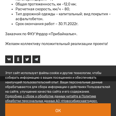
Общая протяженность, км –12,0 км;
Расчетная скорость, км/ч – 80;
Тип дорожной одежды – капитальный; вид покрытия –
асфальтобетон.
Срок окончания работ – 30.11.2022г.
Заказчик по ФКУ Упрдор «Прибайкалье».
Желаем коллективу положительный реализации проекта!
Этот сайт использует файлы cookie и другие технологии, чтобы
собирать информацию о ваших посещениях и обеспечивать
наилучший пользовательский опыт. Ваши персональные данные
обрабатываются для сбора информации о действиях Пользователей
© 2026 Группа компаний «Новосибирскавтодор»
на сайте, улучшения качества сайта и его содержания.
8 (800) 200-05-06
Подробнее о сборе и обработке данных читайте в Политике
обработки персональных данных АО «Новосибирскавтодор».
Политика обработки ПД
ОК
Вход для сотрудников