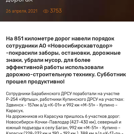
3753
26 апреля, 2021
На 851 километре дорог навели порядок
сотрудники АО «Новосибирскавтодор»
-покрасили заборы, остановки, дорожные
знаки, убрали мусор, для более
эффективной работы использовали
дорожно-строительную технику. Субботник
прошел продуктивно!
Сотрудники Барабинского ДРСУ поработали на участке
Р-254 «Иртыш», работники Купинского ДРСУ на участках:
Здвинск – 157км а/д «К-01» и 992 км «М-51» - Купино –
Карасук.
На дорожников из Карасука пришлось 6 участков дорог:
Новосибирск-Кочки-Павлодар (427-430 км), северный и
южный подъезды к селу Баган, 992 км «М-51» - Купино –
Карасук (228-232 км и 190 – 192 км.), 388 км а/д «К-17-р» -