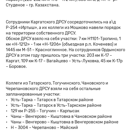
Студеное – гр. Казахстана.
Сотрудники Каргатского ДРСУ сосредоточились на а\д
Р-254 «Иртыш», а их коллеги из Мошково навели порядок
на территории собственного ДРСУ.
Обское ДРСУ взяло на себя участки: 7 км Н1101-Тропино, 1
км «Н-1212» - 1 км «Н-1206» (объездная р.п. Коченево) и
1445 км М-51 – Красноглинное. На сотрудников Ордынского
ДРСУ в этом году пришлось три участка: 203 км К-17 –
Каргат, 109 км К-17 – Вагайцево – Усть-Луковка, 45 км К-17р
– Боровое.
Коллеги из Татарского, Тогучинского, Чановского и
Черепановского ДРСУ взяли на себя остальные
запланированные участки:
• Усть-Тарка – Татарск в Татарском районе
• Усть-Тарка – Татарск в Усть-Таркском районе
• 129 км Р-255 – Тогучин – Карпысак
• Чаны – Венгерово – Кыштовка в Чановском районе
• Чаны – Венгерово – Кыштовка в Венгеровском районе
• Н – 3004 – Черепаново – Майский