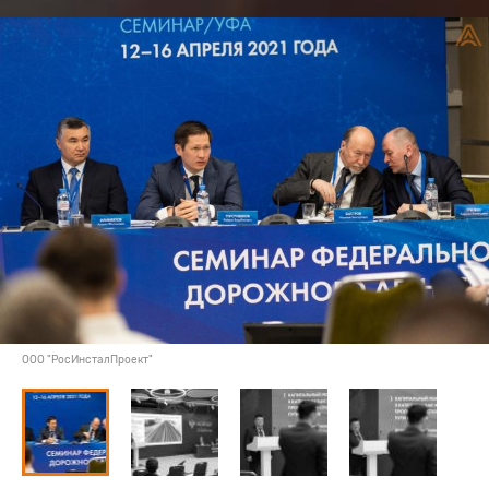
ООО "РосИнсталПроект"