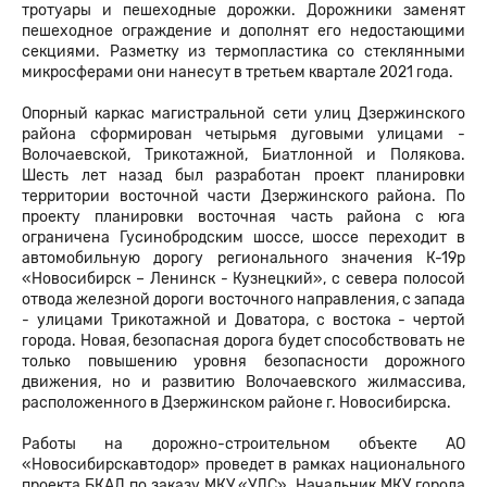
тротуары и пешеходные дорожки. Дорожники заменят
пешеходное ограждение и дополнят его недостающими
секциями. Разметку из термопластика со стеклянными
микросферами они нанесут в третьем квартале 2021 года.
Опорный каркас магистральной сети улиц Дзержинского
района сформирован четырьмя дуговыми улицами -
Волочаевской, Трикотажной, Биатлонной и Полякова.
Шесть лет назад был разработан проект планировки
территории восточной части Дзержинского района. По
проекту планировки восточная часть района с юга
ограничена Гусинобродским шоссе, шоссе переходит в
автомобильную дорогу регионального значения К-19р
«Новосибирск – Ленинск - Кузнецкий», с севера полосой
отвода железной дороги восточного направления, с запада
- улицами Трикотажной и Доватора, с востока - чертой
города. Новая, безопасная дорога будет способствовать не
только повышению уровня безопасности дорожного
движения, но и развитию Волочаевского жилмассива,
расположенного в Дзержинском районе г. Новосибирска.
Работы на дорожно-строительном объекте АО
«Новосибирскавтодор» проведет в рамках национального
проекта БКАД по заказу МКУ «УДС». Начальник МКУ города