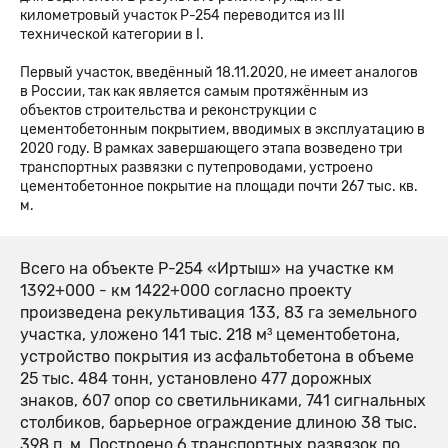
километровый участок Р-254 переводится из III
технической категории в I.
Первый участок, введённый 18.11.2020, не имеет аналогов
в России, так как является самым протяжённым из
объектов строительства и реконструкции с
цементобетонным покрытием, вводимых в эксплуатацию в
2020 году. В рамках завершающего этапа возведено три
транспортных развязки с путепроводами, устроено
цементобетонное покрытие на площади почти 267 тыс. кв.
м.
Всего на объекте Р-254 «Иртыш» на участке км
1392+000 - км 1422+000 согласно проекту
произведена рекультивация 133, 83 га земельного
участка, уложено 141 тыс. 218 м³ цементобетона,
устройство покрытия из асфальтобетона в объеме
25 тыс. 484 тонн, установлено 477 дорожных
знаков, 607 опор со светильниками, 741 сигнальных
столбиков, барьерное ограждение длиною 38 тыс.
398 п. м. Построено 6 транспортных развязок по