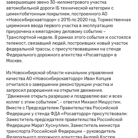
завершающее звено 30-километрового участка
автомобильной дороги IБ технической категории с
цементобетонным покрытием, построенного АО
«Новосибирскавтодор» с 2015 по 2020 год. Торжественная
церемония ввода первого участка в эксплуатацию
приурочена к ежегодному деловому событию –
Транспортной неделе. В рамках этого события и состоялся
телемост, связавший людей, построивших новый участок
федеральной трассы, с присутствовавшими на стенде
Федерального дорожного агентства «Росавтодор» в
Москве.
Из Новосибирской области начальник управления
качества АО «Новосибирскавтодор» Иван Копцев
отчитался о завершении реконструкции участка и
запросил разрешения на открытие движения.
"Движение открыть разрешаю и поздравляю вас и всех
коллег с этим событием", – ответил Михаил Мишустин.
Вместе с Председателем Правительства Российской
Федерации у стенда ФДА «Росавтодор» присутствовали:
Заместитель председателя правительства Российской
Федерации Марат Хуснуллин, Заместитель министра
транспорта Российской Федерации − руководитель
Федерального дорожного агентства Андрей Костюк,