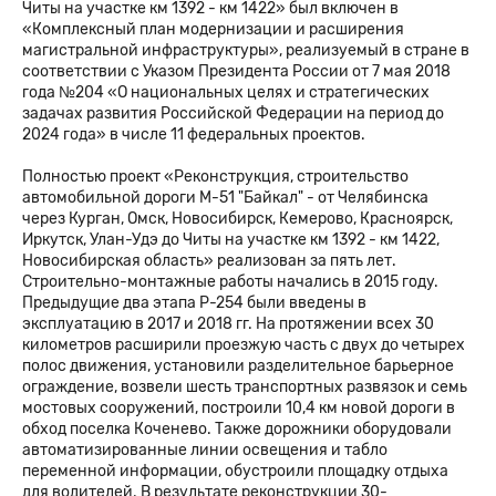
Читы на участке км 1392 - км 1422» был включен в
«Комплексный план модернизации и расширения
магистральной инфраструктуры», реализуемый в стране в
соответствии с Указом Президента России от 7 мая 2018
года №204 «О национальных целях и стратегических
задачах развития Российской Федерации на период до
2024 года» в числе 11 федеральных проектов.
Полностью проект «Реконструкция, строительство
автомобильной дороги М-51 "Байкал" - от Челябинска
через Курган, Омск, Новосибирск, Кемерово, Красноярск,
Иркутск, Улан-Удэ до Читы на участке км 1392 - км 1422,
Новосибирская область» реализован за пять лет.
Строительно-монтажные работы начались в 2015 году.
Предыдущие два этапа Р-254 были введены в
эксплуатацию в 2017 и 2018 гг. На протяжении всех 30
километров расширили проезжую часть с двух до четырех
полос движения, установили разделительное барьерное
ограждение, возвели шесть транспортных развязок и семь
мостовых сооружений, построили 10,4 км новой дороги в
обход поселка Коченево. Также дорожники оборудовали
автоматизированные линии освещения и табло
переменной информации, обустроили площадку отдыха
для водителей. В результате реконструкции 30-