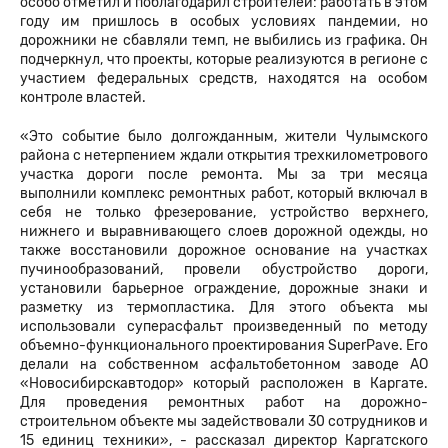
особо отметил и поблагодарил строителей: работать в этом
году им пришлось в особых условиях пандемии, но
дорожники не сбавляли темп, не выбились из графика. Он
подчеркнул, что проекты, которые реализуются в регионе с
участием федеральных средств, находятся на особом
контроле властей.
«Это событие было долгожданным, жители Чулымского
района с нетерпением ждали открытия трехкилометрового
участка дороги после ремонта. Мы за три месяца
выполнили комплекс ремонтных работ, который включал в
себя не только фрезерование, устройство верхнего,
нижнего и выравнивающего слоев дорожной одежды, но
также восстановили дорожное основание на участках
пучинообразований, провели обустройство дороги,
установили барьерное ограждение, дорожные знаки и
разметку из термопластика. Для этого объекта мы
использовали суперасфальт произведенный по методу
объемно-функционального проектирования SuperPave. Его
делали на собственном асфальтобетонном заводе АО
«Новосибирскавтодор» который расположен в Каргате.
Для проведения ремонтных работ на дорожно-
строительном объекте мы задействовали 30 сотрудников и
15 единиц техники», - рассказал директор Каргатского