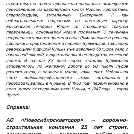
строительства тракта привлекали сосланных помещиками
переселенцев из Европейской части России, крепостных,
старообрядцев, выселенных Екатериной II как
неблагонадежных подданных на восточную окраину
Российской империи. Рядом со строящимся трактом
переселенцы основывали новые поселения. С течением
непродолжительного времени село Романовское и разъезд
срослись в пристанционный поселок Чулымский. Так, перед
революцией будущий Чулым уже довольно большое село с
начальной школой, существовавшей на средства железной
дороги. В начале XX века через станцию Чулымская
отправлялось по железной дороге до 90 тысяч пудов
разного груза, в основном масло, кожа, скот. Небольшая
часть сельскохозяйственного сырья оставалась и
перерабатывалась в Чулыме. В 1933 году переименовано в
село Чулым от гидронима реки Чулым, с 1947 года — город
Чулым.
Справка:
АО «Новосибирскавтодор» — дорожно-
строительная компания 25 лет строит,