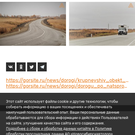
https://gorsite.ru/news/dorogi/krupneyshiy_obekt_bk
https://gorsite.ru/news/dorogi/dorogu_po_natsproektu_bkad_postroili_v_chulyme/
Этот сайт использует файлы cookie и другие технологии, чтобы
собирать информацию о ваших посещениях и обеспечивать
наилучший пользовательский опыт. Ваши персональные данные
обрабатываются для сбора информации о действиях Пользователей
© 2026 Группа компаний «Новосибирскавтодор»
на сайте, улучшения качества сайта и его содержания.
8 (800) 200-05-06
Подробнее о сборе и обработке данных читайте в Политике
обработки персональных данных АО «Новосибирскавтодор».