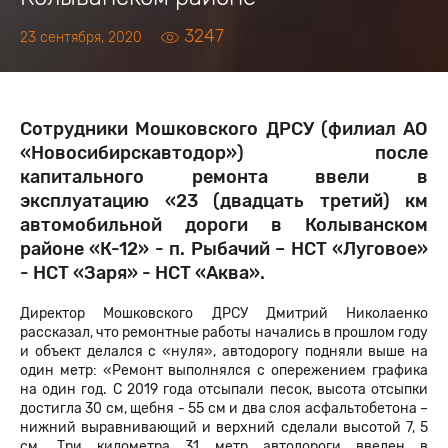
3247
23 сентября, 2020
Сотрудники Мошковского ДРСУ (филиал АО
«Новосибирскавтодор») после
капитального ремонта ввели в
эксплуатацию «23 (двадцать третий) км
автомобильной дороги в Колыванском
районе «К-12» - п. Рыбачий – НСТ «Луговое»
- НСТ «Заря» - НСТ «Аква».
Директор Мошковского ДРСУ Дмитрий Николаенко
рассказал, что ремонтные работы начались в прошлом году
и объект делался с «нуля», автодорогу подняли выше на
один метр: «Ремонт выполнялся с опережением графика
на один год. С 2019 года отсыпали песок, высота отсыпки
достигла 30 см, щебня - 55 см и два слоя асфальтобетона –
нижний выравнивающий и верхний сделали высотой 7, 5
см. Три километра 31 метр автодороги введен в