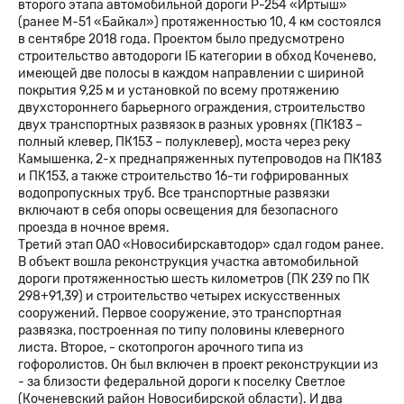
второго этапа автомобильной дороги Р-254 «Иртыш»
(ранее М-51 «Байкал») протяженностью 10, 4 км состоялся
в сентябре 2018 года. Проектом было предусмотрено
строительство автодороги IБ категории в обход Коченево,
имеющей две полосы в каждом направлении с шириной
покрытия 9,25 м и установкой по всему протяжению
двухстороннего барьерного ограждения, строительство
двух транспортных развязок в разных уровнях (ПК183 –
полный клевер, ПК153 – полуклевер), моста через реку
Камышенка, 2-х преднапряженных путепроводов на ПК183
и ПК153, а также строительство 16-ти гофрированных
водопропускных труб. Все транспортные развязки
включают в себя опоры освещения для безопасного
проезда в ночное время.
Третий этап ОАО «Новосибирскавтодор» сдал годом ранее.
В объект вошла реконструкция участка автомобильной
дороги протяженностью шесть километров (ПК 239 по ПК
298+91,39) и строительство четырех искусственных
сооружений. Первое сооружение, это транспортная
развязка, построенная по типу половины клеверного
листа. Второе, - скотопрогон арочного типа из
гофоролистов. Он был включен в проект реконструкции из
- за близости федеральной дороги к поселку Светлое
(Коченевский район Новосибирской области). И два