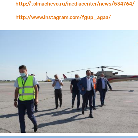
http://tolmachevo.ru/mediacenter/news/534764/
http://www.instagram.com/fgup_agaa/