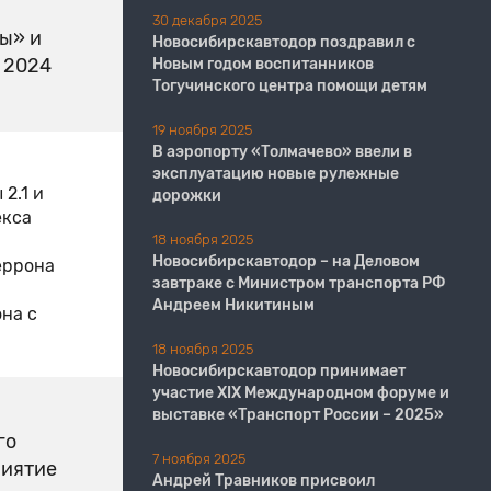
30 декабря 2025
ы» и
Новосибирскавтодор поздравил с
 2024
Новым годом воспитанников
Тогучинского центра помощи детям
19 ноября 2025
В аэропорту «Толмачево» ввели в
эксплуатацию новые рулежные
2.1 и
дорожки
екса
18 ноября 2025
Новосибирскавтодор – на Деловом
еррона
завтраке с Министром транспорта РФ
Андреем Никитиным
на с
18 ноября 2025
Новосибирскавтодор принимает
участие XIX Международном форуме и
выставке «Транспорт России – 2025»
го
7 ноября 2025
риятие
Андрей Травников присвоил