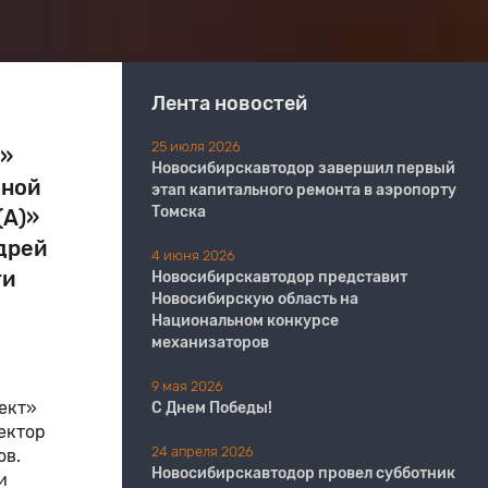
Лента новостей
25 июля 2026
р»
Новосибирскавтодор завершил первый
чной
этап капитального ремонта в аэропорту
Томска
(А)»
дрей
4 июня 2026
ти
Новосибирскавтодор представит
Новосибирскую область на
Национальном конкурсе
механизаторов
9 мая 2026
ект»
С Днем Победы!
ектор
24 апреля 2026
ов.
Новосибирскавтодор провел субботник
и