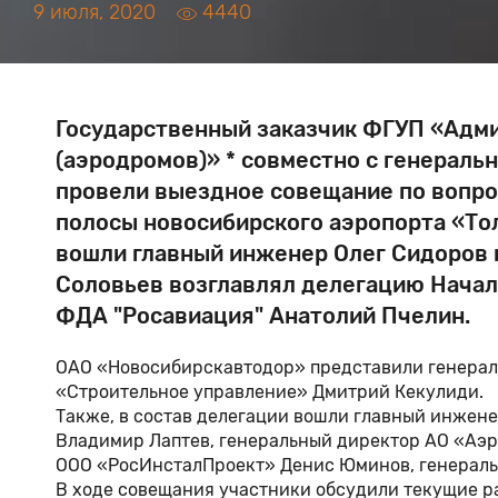
9 июля, 2020
4440
Государственный заказчик ФГУП «Адм
(аэродромов)» * совместно с генерал
провели выездное совещание по вопро
полосы новосибирского аэропорта «Тол
вошли главный инженер Олег Сидоров
Соловьев возглавлял делегацию Начал
ФДА "Росавиация" Анатолий Пчелин.
ОАО «Новосибирскавтодор» представили генерал
«Строительное управление» Дмитрий Кекулиди.
Также, в состав делегации вошли главный инжен
Владимир Лаптев, генеральный директор АО «Аэр
ООО «РосИнсталПроект» Денис Юминов, генерал
В ходе совещания участники обсудили текущие ра