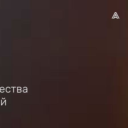
ества
ой