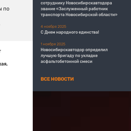
сотруднику Новосибирскавтодора
ы по
звание «Заслуженный работник
транспорта Новосибирской области»
.
4 ноября 2025
С Днем народного единства!
1 ноября 2025
Новосибирскавтодор определил
т
лучшую бригаду по укладке
асфальтобетонной смеси
ая,
ВСЕ НОВОСТИ