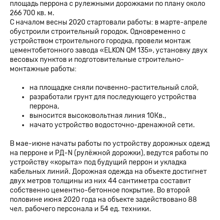
площадь перрона с рулежными дорожками по плану около
266 700 кв. м.
С началом весны 2020 стартовали работы: в марте-апреле
обустроили строительный городок. Одновременно с
устройством строительного городка, провели монтаж
цементобетонного завода «ELKON QM 135», установку двух
весовых пунктов и подготовительные строительно-
монтажные работы:
на площадке сняли почвенно-растительный слой,
разработали грунт для последующего устройства
перрона,
выносится высоковольтная линия 10Кв.,
начато устройство водосточно-дренажной сети.
В мае-июне начаты работы по устройству дорожных одежд
на перроне и РД-N (рулёжной дорожки), ведутся работы по
устройству «корыта» под будущий перрон и укладка
кабельных линий. Дорожная одежда на объекте достигнет
двух метров толщины из них 44 сантиметра составит
собственно цементно-бетонное покрытие. Во второй
половине июня 2020 года на объекте задействовано 88
чел. рабочего персонала и 54 ед. техники.