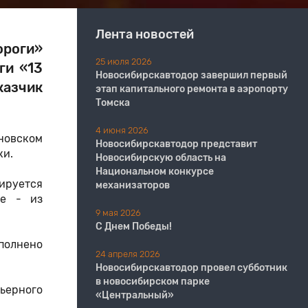
Лента новостей
ороги»
25 июля 2026
ги «13
Новосибирскавтодор завершил первый
казчик
этап капитального ремонта в аэропорту
Томска
4 июня 2026
ановском
Новосибирскавтодор представит
аки.
Новосибирскую область на
Национальном конкурсе
нируется
механизаторов
ие - из
9 мая 2026
С Днем Победы!
полнено
24 апреля 2026
Новосибирскавтодор провел субботник
в новосибирском парке
ьерного
«Центральный»