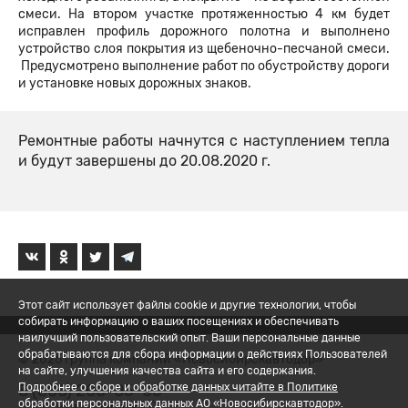
смеси. На втором участке протяженностью 4 км будет
исправлен профиль дорожного полотна и выполнено
устройство слоя покрытия из щебеночно-песчаной смеси.
Предусмотрено выполнение работ по обустройству дороги
и установке новых дорожных знаков.
Ремонтные работы начнутся с наступлением тепла
и будут завершены до 20.08.2020 г.
Этот сайт использует файлы cookie и другие технологии, чтобы
собирать информацию о ваших посещениях и обеспечивать
наилучший пользовательский опыт. Ваши персональные данные
обрабатываются для сбора информации о действиях Пользователей
© 2026 Группа компаний «Новосибирскавтодор»
на сайте, улучшения качества сайта и его содержания.
8 (800) 200-05-06
Подробнее о сборе и обработке данных читайте в Политике
обработки персональных данных АО «Новосибирскавтодор».
Политика обработки ПД