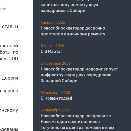
капитальному ремонту двух
оект"
аэродромов в Сибири
1 апреля 2026
 стал и
Новосибирскавтодор досрочно
приступил к ямочному ремонту
твенной
8 марта 2026
С 8 Марта!
боты по
лем ООО
24 февраля 2026
Новосибирскавтодор модернизирует
инфраструктуру двух аэродромов
 дороги
Западной Сибири
о шоссе
30 декабря 2025
С Новым годом!
инскому
30 декабря 2025
Новосибирскавтодор поздравил с
Новым годом воспитанников
Тогучинского центра помощи детям
ьзованы