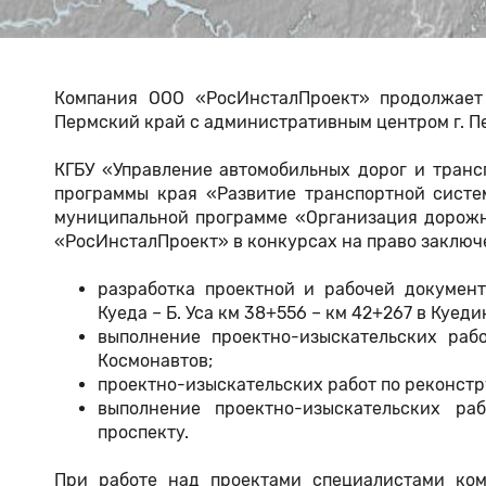
Компания ООО «РосИнсталПроект» продолжает 
Пермский край с административным центром г. П
КГБУ «Управление автомобильных дорог и транс
программы края «Развитие транспортной систе
муниципальной программе «Организация дорожн
«РосИнсталПроект» в конкурсах на право заключ
разработка проектной и рабочей документ
Куеда – Б. Уса км 38+556 – км 42+267 в Куед
выполнение проектно-изыскательских раб
Космонавтов;
проектно-изыскательских работ по реконструк
выполнение проектно-изыскательских ра
проспекту.
При работе над проектами специалистами ком