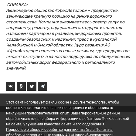
СПРАВКА:
Акционерное общество «УралАвтодор» – предприятие,
занимающее крепкую позицию на рынке дорожного
строительства. Компания оказывает весь спектр услуг по
капремонту, ремонту, содержанию автодорог и является
надежным партнером в реализации дорожных проектов,
создании безопасных и надежных трасс в Курганской,
Челябинской и Омской областях. Курс развития АО
«УралАвтодор» нацелен на новые регионы, где предприятие
сможет выступить в качестве подрядчика по обслуживанию
автомобильных дорог федерального и регионального
значений.
Этот сайт использует файлы cookie и другие технологии, чтобы
собирать информацию о ваших посещениях и обеспечивать
наилучший пользовательский опыт. Ваши персональные данные
обрабатываются для сбора информации о действиях Пользователей
© 2026 Группа компаний «Новосибирскавтодор»
на сайте, улучшения качества сайта и его содержания.
8 (800) 200-05-06
Подробнее о сборе и обработке данных читайте в Политике
обработки персональных данных АО «Новосибирскавтодор».