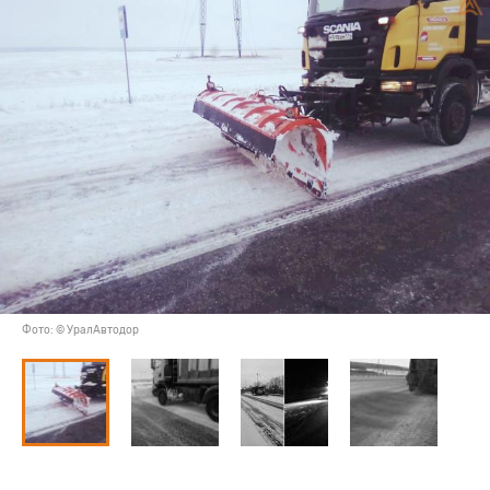
Фото: © УралАвтодор